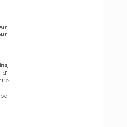
ur 
ur 
ins
, 
d’1 
tre 
ol 