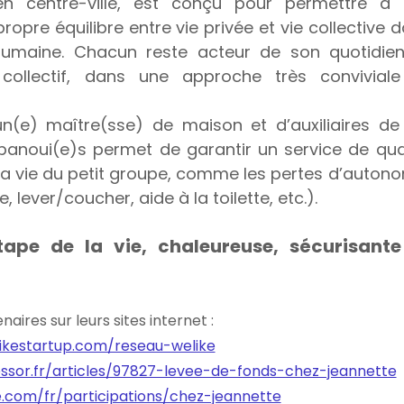
en centre-ville, est conçu pour permettre à s
opre équilibre entre vie privée et vie collective d
humaine. Chacun reste acteur de son quotidien 
ollectif, dans une approche très conviviale 
n(e) maître(sse) de maison et d’auxiliaires de 
anoui(e)s permet de garantir un service de qual
 vie du petit groupe, comme les pertes d’autono
e, lever/coucher, aide à la toilette, etc.).
pe de la vie, chaleureuse, sécurisante 
aires sur leurs sites internet :
ikestartup.com/reseau-welike
essor.fr/articles/97827-levee-de-fonds-chez-jeannette
.com/fr/participations/chez-jeannette