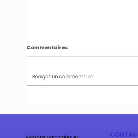
Commentaires
Rédigez un commentaire...
Hébergement
M
temporaire d'une
s
personne âgée
d
d
CONTAC
Maisons partagées et