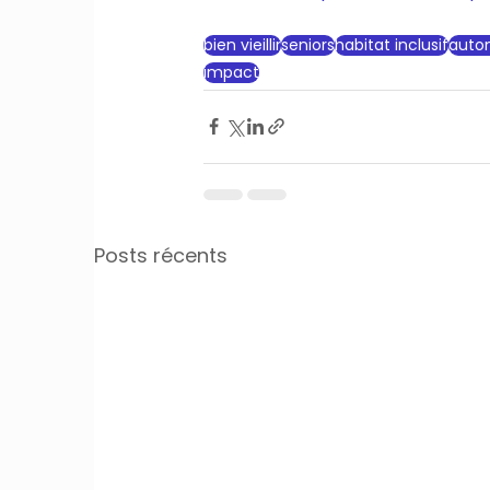
bien vieillir
seniors
habitat inclusif
auto
impact
Posts récents