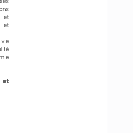
es 
ans 
et 
et 
vie 
ité 
mie 
et 