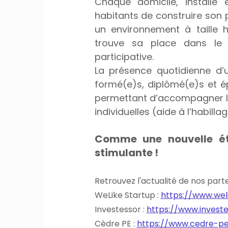
Chaque domicile, installé 
habitants de construire son pr
un environnement à taille 
trouve sa place dans le c
participative. 
La présence quotidienne d’u
formé(e)s, diplômé(e)s et ép
permettant d’accompagner la
individuelles (aide à l’habillag
Comme une nouvelle éta
stimulante !
Retrouvez l'actualité de nos parten
WeLike Startup : 
https://www.wel
Investessor : 
https://www.invest
Cèdre PE : 
https://www.cedre-pe