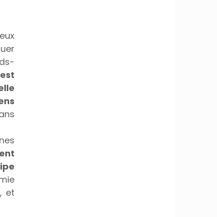
eux 
uer 
ds-
st 
le 
ns 
ns 
es 
nt 
pe 
mie 
 et 