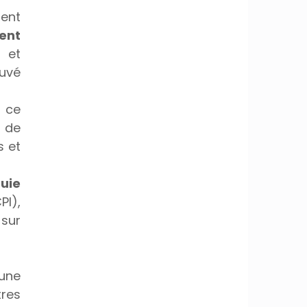
ent 
nt 
et 
uvé 
 ce 
de 
 et 
ie 
I), 
sur 
 une 
res 