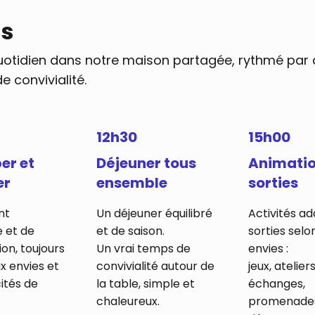
us
uotidien dans notre maison partagée, rythmé pa
e convivialité.
12h30
15h00
per et
Déjeuner tous
Animatio
er
ensemble
sorties
nt
Un déjeuner équilibré
Activités a
 et de
et de saison.
sorties selo
ion, toujours
Un vrai temps de
envies :
x envies et
convivialité autour de
jeux, ateliers
ités de
la table, simple et
échanges,
chaleureux.
promenade