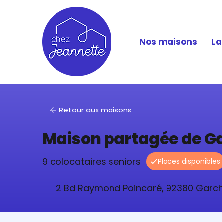
Nos maisons
La
Retour aux maisons
Maison partagée de G
9 colocataires seniors
2 Bd Raymond Poincaré, 92380 Garch